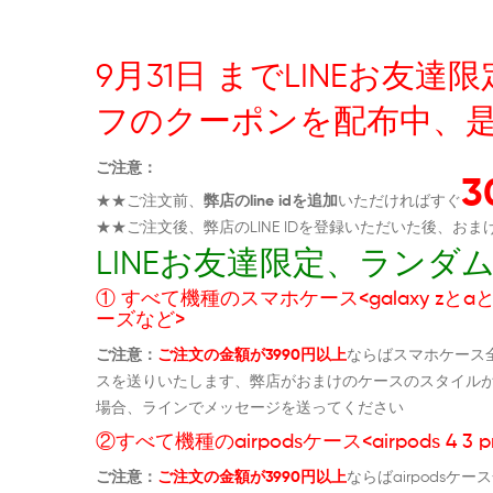
9月31日 までLINEお
フのクーポンを配布中、
ご注意：
★★ご注文前、
弊店のline idを追加
いただければすぐ
★★ご注文後、弊店のLINE IDを登録いただいた後、
LINEお友達限定、ラン
① すべて機種のスマホケース<galaxy zとaとs
ーズなど>
ご注意：
ご注文の金額が3990円以上
ならばスマホケース
スを送りいたします、弊店がおまけのケースのスタイル
場合、ラインでメッセージを送ってください
②すべて機種のairpodsケース<airpods 4 3 p
ご注意：
ご注文の金額が3990円以上
ならばairpods