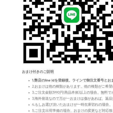
おまけ付きのご説明
1.弊店のline idを登録後、ラインで御注文番
2.おまけは他の種類があります。他の種類がご希
3.ご注文金額3990円(商品本体)以上の場合、無
3.海外発送なので万が一おまけは傷があれば、返
4.もしお選び頂いたおまけが一時在庫切れの場合
5.ご注文出荷準備の場合、おまけの変更など対応