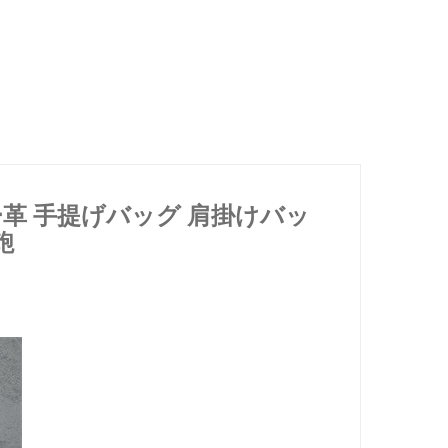
革 手提げバッグ 肩掛けバッ
鞄