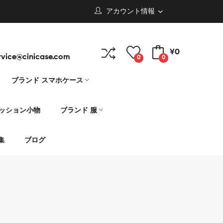
アカウント情報
¥0
rvice@cinicase.com
0
0
ブランド スマホケース
ァッション小物
ブランド 服
集
ブログ