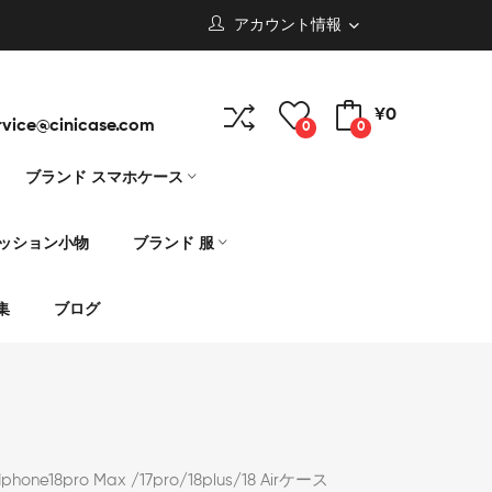
アカウント情報
¥0
rvice@cinicase.com
0
0
ブランド スマホケース
ァッション小物
ブランド 服
集
ブログ
ne18pro Max /17pro/18plus/18 Airケース