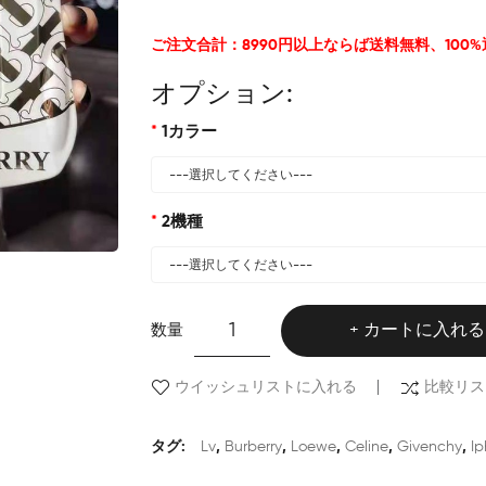
ご注文合計：8990円以上ならば送料無料、100
オプション:
1カラー
2機種
数量
カートに入れる
ウイッシュリストに入れる
比較リス
タグ:
Lv
,
Burberry
,
Loewe
,
Celine
,
Givenchy
,
Ip