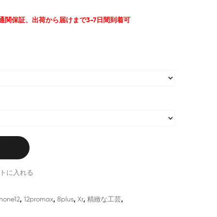
%通関保証、出荷から届けまで3-7日間到着可
トに入れる
hone12
,
12promax
,
8plus
,
Xr
,
精緻な工芸
,