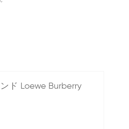
ん
ンド Loewe Burberry