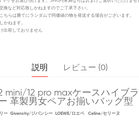
料でオマケをお選び頂けます。3990円未満ならばおまけご選択いただけませ
品交換など対応致しかねますのでご了承下さい。
、こちらは勝てにランダムで同価値の物を発送する場合がございます。
致しかねます。
まけ出荷しておりません
説明
レビュー (0)
e12 mini/12 pro maxケースハイブラ
maxカバー 革製男女ペアお揃いバッグ型
リー Givenchy/ジバンシー LOEWE/ロエベ Celine/セリーヌ