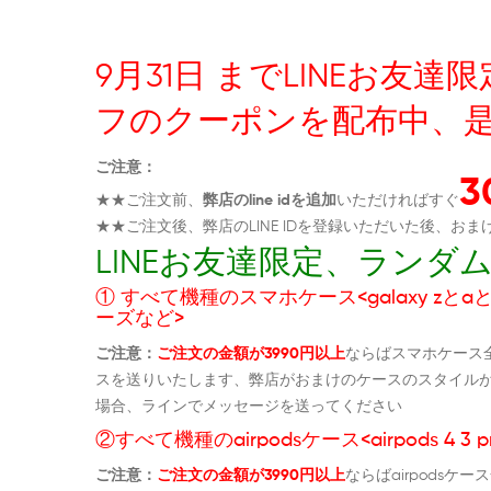
9月31日 までLINEお
フのクーポンを配布中、
ご注意：
★★ご注文前、
弊店のline idを追加
いただければすぐ
★★ご注文後、弊店のLINE IDを登録いただいた後、
LINEお友達限定、ラン
① すべて機種のスマホケース<galaxy zとaとs
ーズなど>
ご注意：
ご注文の金額が3990円以上
ならばスマホケース
スを送りいたします、弊店がおまけのケースのスタイル
場合、ラインでメッセージを送ってください
②すべて機種のairpodsケース<airpods 4 3 p
ご注意：
ご注文の金額が3990円以上
ならばairpods