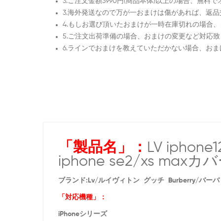
3.ご注文金額3990円(商品本体)以上の場合、無
3.海外発送なので万が一おまけは傷があれば、返
4.もしお選び頂いたおまけが一時在庫切れの場合
5.ご注文出荷準備の場合、おまけの変更など対応
6.ラインでおまけを教えていただかない場合、お
「製品名」：
LV iphon
iphone se2/xs 
ブランド:
Lv/ルイヴィトン グッチ Burberry/バーバ
「対応機種」：
iPhoneシリーズ