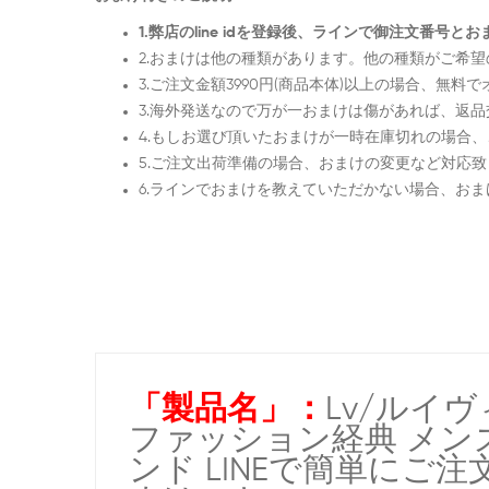
1.弊店のline idを登録後、ラインで御注文番
2.おまけは他の種類があります。他の種類がご希
3.ご注文金額3990円(商品本体)以上の場合、無
3.海外発送なので万が一おまけは傷があれば、返
4.もしお選び頂いたおまけが一時在庫切れの場合
5.ご注文出荷準備の場合、おまけの変更など対応
6.ラインでおまけを教えていただかない場合、お
「製品名」：
Lv/ルイヴィ
ファッション経典 メンズipho
ンド LINEで簡単にご注文