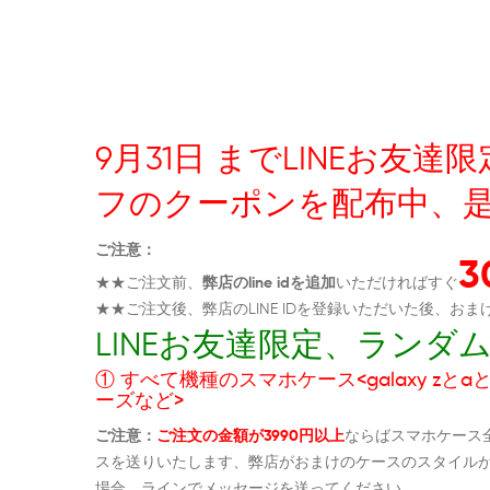
9月31日 までLINEお
フのクーポンを配布中、
ご注意：
★★ご注文前、
弊店のline idを追加
いただければすぐ
★★ご注文後、弊店のLINE IDを登録いただいた後、
LINEお友達限定、ラン
① すべて機種のスマホケース<galaxy zとaとs
ーズなど>
ご注意：
ご注文の金額が3990円以上
ならばスマホケース
スを送りいたします、弊店がおまけのケースのスタイル
場合、ラインでメッセージを送ってください