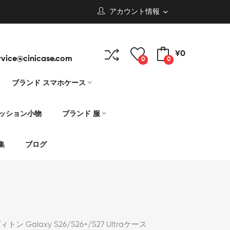
アカウント情報
¥0
rvice@cinicase.com
0
0
ブランド スマホケース
ァッション小物
ブランド 服
集
ブログ
ン Galaxy S26/S26+/S27 Ultraケース