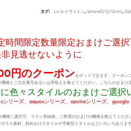
タグ:
Lv/ルイヴィトン
,
Iphone13/12/12mini
,
Gal
友達限定時間限定数量限定おまけご選
是非見逃せないように
300円のクーポン
をゲットできます、クーポンコ
おまけ機種とご注文番号あるいは受取人を教えてください、こちらがおまけ
ダムに色々スタイルのおまけご選択
シリーズ、aquosシリーズ、xpeiraシリーズ、google p
全機種ご選択可、ライン登録後、ご希望のおまけの機種を教えてくださ
がガラス素材、斜めかけスタイルや手帳型スタイルなどいろいろありま