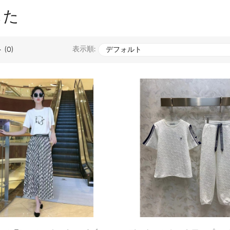
した
表示順:
(0)