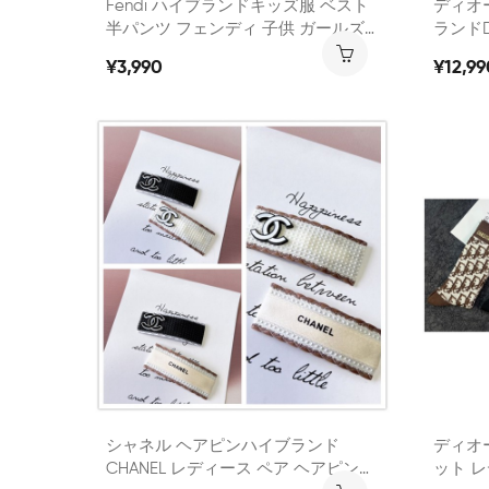
Fendi ハイブランドキッズ服 ベスト
ディオール Tシャツス
半パンツ フェンディ 子供 ガールズ
ランドDio
ボーイ 上下セット 夏 涼しい 快適 ベ
レ 半
¥3,990
¥12,99
スト ハーフパンツ 通学 遊び
気質 
シャネル ヘアピンハイブランド
ディオ
CHANEL レディース ペア ヘアピン
ット 