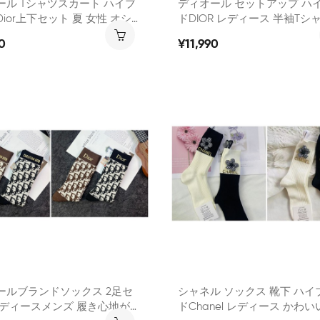
カート ハイブ
ディオール セットアップ ハ
r上下セット 夏 女性 オシャ
ドDIOR レディース 半袖tシ
袖tシャツ スカート 大人っぽい
ボン シンプル 運動風 Tシャ
0
¥11,990
セットアップ 服
ツ 2点セット 春夏
ールブランドソックス 2足セ
シャネル ソックス 靴下 ハイ
レディースメンズ 履き心地がよ
ドChanel レディース かわい