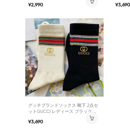
ヘアアクセサリー 2点セット 優雅 お
い ミド
¥2,990
¥3,69
しゃれ ヘアピン 髪飾り
ラム 
グッチブランドソックス 靴下 2点セ
ットGUCCI レディース ブラック ホ
ワイト2色 ソックス 純綿 防臭 抗菌
¥3,690
ファッション ミドルソックス 春秋