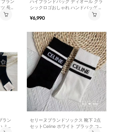
イブラン
ハイブランドバッグ ディオール クラ
ャツ 長ズ
シックロゴおしゃれ ハンドバッグ ミ
ツ 半パン
ニポッチ 2点セット 女性向け 上品 大
¥6,990
容量 肩掛けバッグ
ブラン
セリーヌブランドソックス 靴下 2点
い ミド
セットCeline ホワイト ブラック コッ