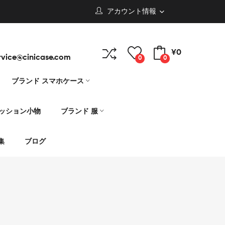
アカウント情報
¥0
rvice@cinicase.com
0
0
ブランド スマホケース
ァッション小物
ブランド 服
集
ブログ