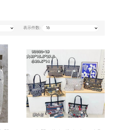
表示件数:
ディオー
ンズキッ
Powered