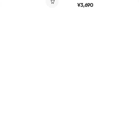
ルソックス 靴下 DIOR モノグ
ルソックス 2足セット おし
0
¥3,690
お洒落 ストッキング 春秋
体花柄 ストッキング ソック